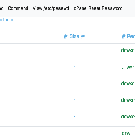
ad
Command
View /etc/passwd
cPanel Reset Password
urtado
/
# Size #
# Pe
-
drwxr
-
drwx-
-
drwxr
-
drwxr
-
drwxr
-
drw--