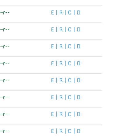
--r--
E
|
R
|
C
|
D
--r--
E
|
R
|
C
|
D
--r--
E
|
R
|
C
|
D
--r--
E
|
R
|
C
|
D
--r--
E
|
R
|
C
|
D
--r--
E
|
R
|
C
|
D
--r--
E
|
R
|
C
|
D
--r--
E
|
R
|
C
|
D