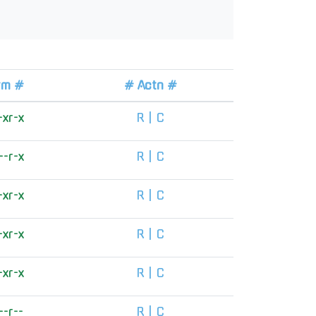
rm #
# Actn #
-xr-x
R
|
C
--r-x
R
|
C
-xr-x
R
|
C
-xr-x
R
|
C
-xr-x
R
|
C
--r--
R
|
C