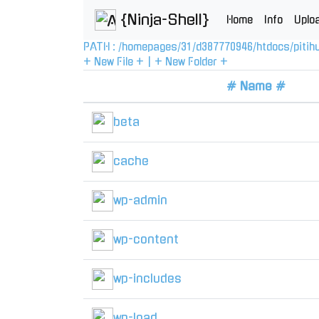
{Ninja-Shell}
Home
Info
Uplo
PATH :
/
homepages
/
31
/
d387770946
/
htdocs
/
pitih
+ New File +
|
+ New Folder +
# Name #
beta
cache
wp-admin
wp-content
wp-includes
wp-load