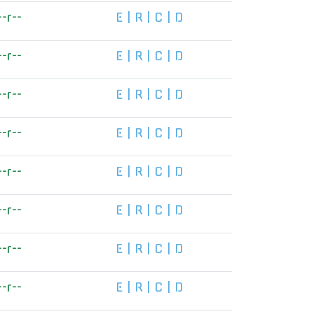
--r--
E
|
R
|
C
|
D
--r--
E
|
R
|
C
|
D
--r--
E
|
R
|
C
|
D
--r--
E
|
R
|
C
|
D
--r--
E
|
R
|
C
|
D
--r--
E
|
R
|
C
|
D
--r--
E
|
R
|
C
|
D
--r--
E
|
R
|
C
|
D