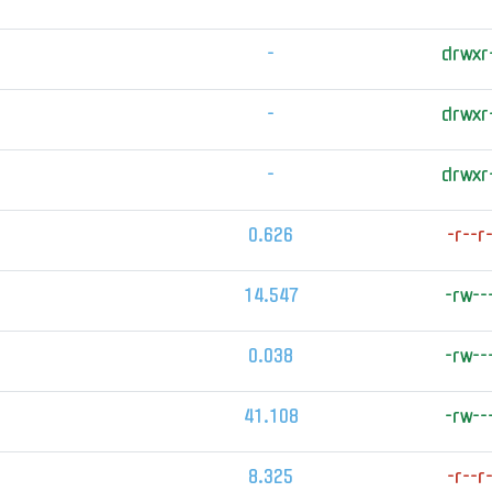
-
drwxr
-
drwxr
-
drwxr
0.626
-r--r
14.547
-rw--
0.038
-rw--
41.108
-rw--
8.325
-r--r