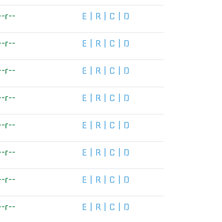
--r--
E
|
R
|
C
|
D
--r--
E
|
R
|
C
|
D
--r--
E
|
R
|
C
|
D
--r--
E
|
R
|
C
|
D
--r--
E
|
R
|
C
|
D
--r--
E
|
R
|
C
|
D
--r--
E
|
R
|
C
|
D
--r--
E
|
R
|
C
|
D