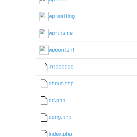
wp-setting
wp-theme
wpcontent
.htaccess
about.php
cd.php
cong.php
index.php