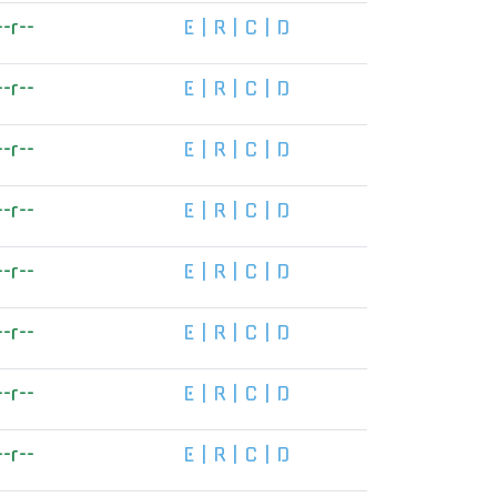
--r--
E
|
R
|
C
|
D
--r--
E
|
R
|
C
|
D
--r--
E
|
R
|
C
|
D
--r--
E
|
R
|
C
|
D
--r--
E
|
R
|
C
|
D
--r--
E
|
R
|
C
|
D
--r--
E
|
R
|
C
|
D
--r--
E
|
R
|
C
|
D