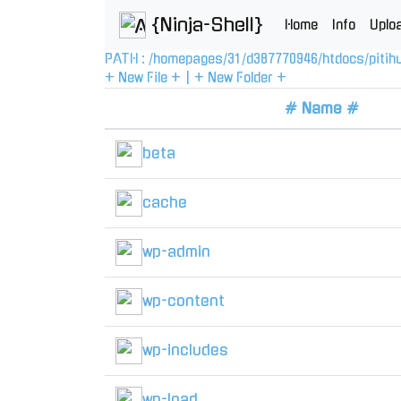
{Ninja-Shell}
Home
Info
Uplo
PATH :
/
homepages
/
31
/
d387770946
/
htdocs
/
pitih
+ New File +
|
+ New Folder +
# Name #
beta
cache
wp-admin
wp-content
wp-includes
wp-load