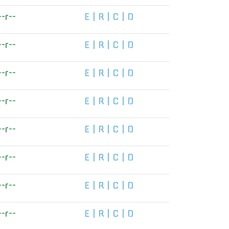
--r--
E
|
R
|
C
|
D
--r--
E
|
R
|
C
|
D
--r--
E
|
R
|
C
|
D
--r--
E
|
R
|
C
|
D
--r--
E
|
R
|
C
|
D
--r--
E
|
R
|
C
|
D
--r--
E
|
R
|
C
|
D
--r--
E
|
R
|
C
|
D