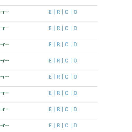
--r--
E
|
R
|
C
|
D
--r--
E
|
R
|
C
|
D
--r--
E
|
R
|
C
|
D
--r--
E
|
R
|
C
|
D
--r--
E
|
R
|
C
|
D
--r--
E
|
R
|
C
|
D
--r--
E
|
R
|
C
|
D
--r--
E
|
R
|
C
|
D