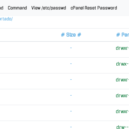
ad
Command
View /etc/passwd
cPanel Reset Password
urtado
/
# Size #
# Pe
-
drwxr
-
drwx-
-
drwxr
-
drwxr
-
drwxr
-
drw--