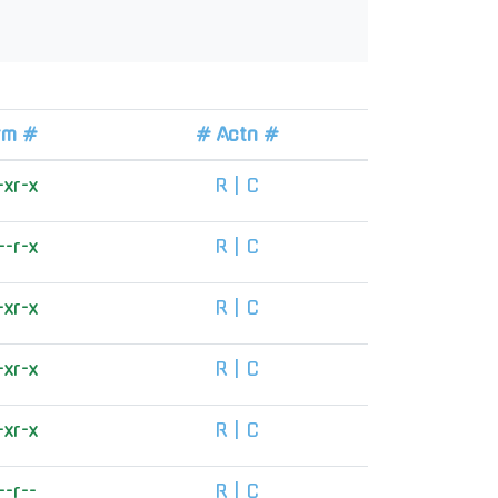
rm #
# Actn #
-xr-x
R
|
C
--r-x
R
|
C
-xr-x
R
|
C
-xr-x
R
|
C
-xr-x
R
|
C
--r--
R
|
C