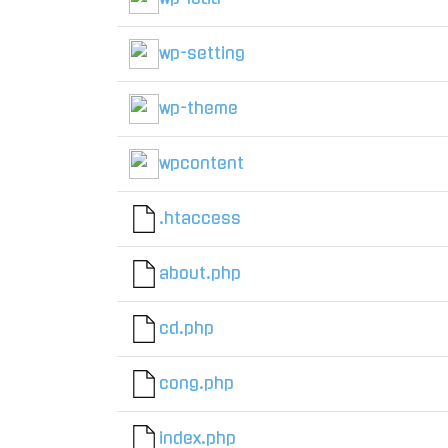
wp-setting
wp-theme
wpcontent
.htaccess
about.php
cd.php
cong.php
index.php