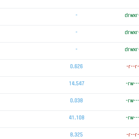
-
drwxr
-
drwxr
-
drwxr
0.626
-r--r
14.547
-rw--
0.038
-rw--
41.108
-rw--
8.325
-r--r