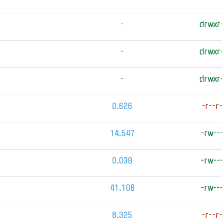
-
drwxr
-
drwxr
-
drwxr
0.626
-r--r
14.547
-rw--
0.038
-rw--
41.108
-rw--
8.325
-r--r