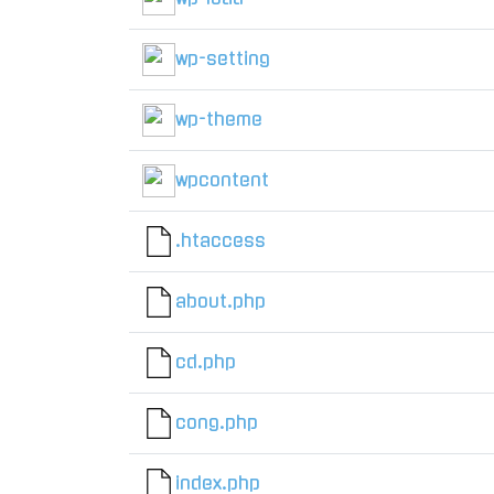
wp-setting
wp-theme
wpcontent
.htaccess
about.php
cd.php
cong.php
index.php