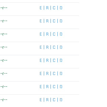
--r--
E
|
R
|
C
|
D
--r--
E
|
R
|
C
|
D
--r--
E
|
R
|
C
|
D
--r--
E
|
R
|
C
|
D
--r--
E
|
R
|
C
|
D
--r--
E
|
R
|
C
|
D
--r--
E
|
R
|
C
|
D
--r--
E
|
R
|
C
|
D