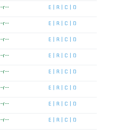
--r--
E
|
R
|
C
|
D
--r--
E
|
R
|
C
|
D
--r--
E
|
R
|
C
|
D
--r--
E
|
R
|
C
|
D
--r--
E
|
R
|
C
|
D
--r--
E
|
R
|
C
|
D
--r--
E
|
R
|
C
|
D
--r--
E
|
R
|
C
|
D