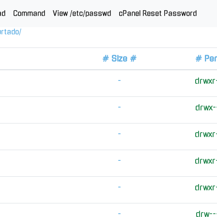
ad
Command
View /etc/passwd
cPanel Reset Password
urtado
/
# Size #
# Pe
-
drwxr
-
drwx-
-
drwxr
-
drwxr
-
drwxr
-
drw--