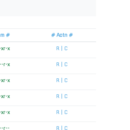
rm #
# Actn #
-xr-x
R
|
C
--r-x
R
|
C
-xr-x
R
|
C
-xr-x
R
|
C
-xr-x
R
|
C
--r--
R
|
C