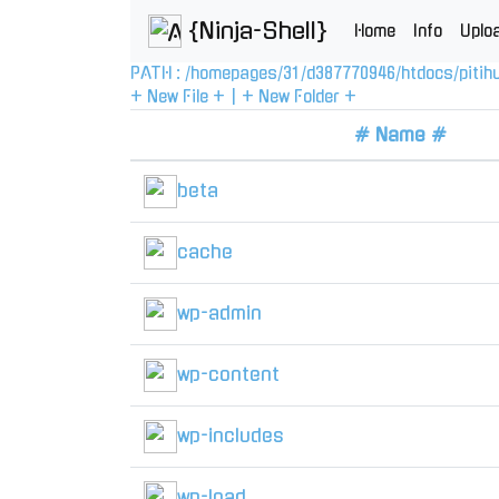
{Ninja-Shell}
Home
Info
Uplo
PATH :
/
homepages
/
31
/
d387770946
/
htdocs
/
pitih
+ New File +
|
+ New Folder +
# Name #
beta
cache
wp-admin
wp-content
wp-includes
wp-load