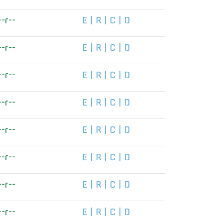
--r--
E
|
R
|
C
|
D
--r--
E
|
R
|
C
|
D
--r--
E
|
R
|
C
|
D
--r--
E
|
R
|
C
|
D
--r--
E
|
R
|
C
|
D
--r--
E
|
R
|
C
|
D
--r--
E
|
R
|
C
|
D
--r--
E
|
R
|
C
|
D