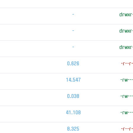
-
drwxr
-
drwxr
-
drwxr
0.626
-r--r
14.547
-rw--
0.038
-rw--
41.108
-rw--
8.325
-r--r