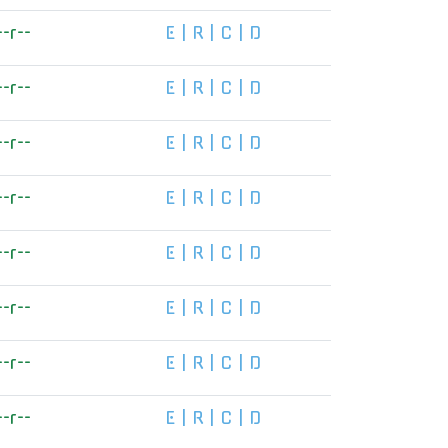
--r--
E
|
R
|
C
|
D
--r--
E
|
R
|
C
|
D
--r--
E
|
R
|
C
|
D
--r--
E
|
R
|
C
|
D
--r--
E
|
R
|
C
|
D
--r--
E
|
R
|
C
|
D
--r--
E
|
R
|
C
|
D
--r--
E
|
R
|
C
|
D