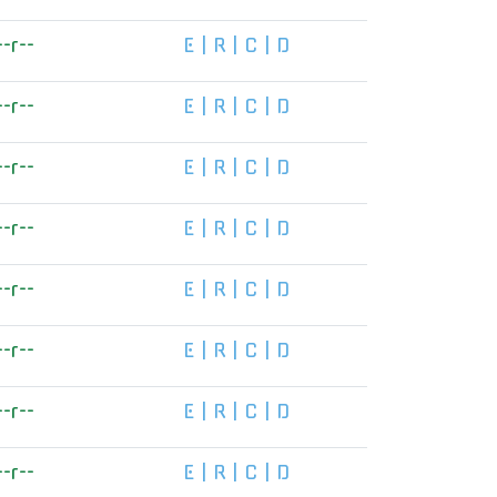
--r--
E
|
R
|
C
|
D
--r--
E
|
R
|
C
|
D
--r--
E
|
R
|
C
|
D
--r--
E
|
R
|
C
|
D
--r--
E
|
R
|
C
|
D
--r--
E
|
R
|
C
|
D
--r--
E
|
R
|
C
|
D
--r--
E
|
R
|
C
|
D