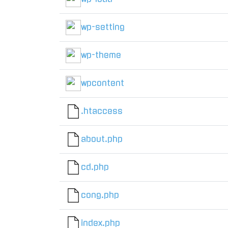
wp-setting
wp-theme
wpcontent
.htaccess
about.php
cd.php
cong.php
index.php