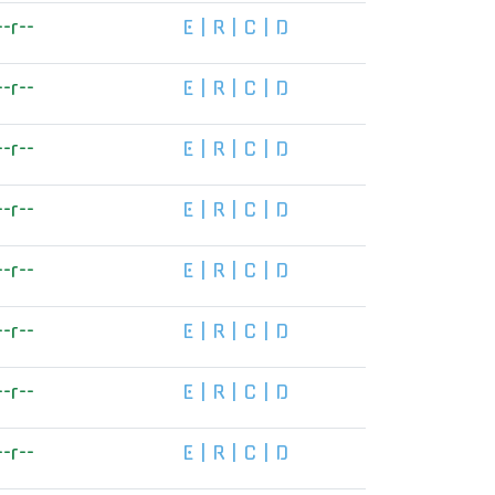
--r--
E
|
R
|
C
|
D
--r--
E
|
R
|
C
|
D
--r--
E
|
R
|
C
|
D
--r--
E
|
R
|
C
|
D
--r--
E
|
R
|
C
|
D
--r--
E
|
R
|
C
|
D
--r--
E
|
R
|
C
|
D
--r--
E
|
R
|
C
|
D