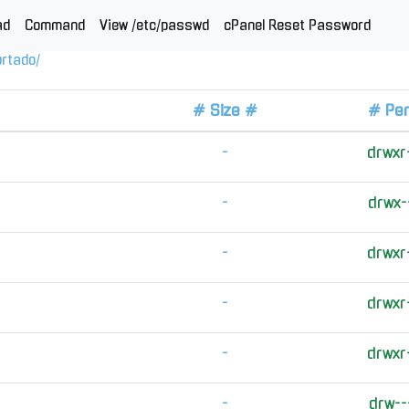
ad
Command
View /etc/passwd
cPanel Reset Password
urtado
/
# Size #
# Pe
-
drwxr
-
drwx-
-
drwxr
-
drwxr
-
drwxr
-
drw--