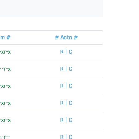
rm #
# Actn #
-xr-x
R
|
C
--r-x
R
|
C
-xr-x
R
|
C
-xr-x
R
|
C
-xr-x
R
|
C
--r--
R
|
C