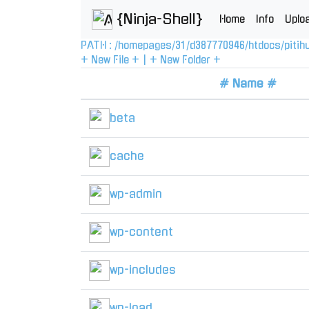
{Ninja-Shell}
Home
Info
Uplo
PATH :
/
homepages
/
31
/
d387770946
/
htdocs
/
pitih
+ New File +
|
+ New Folder +
# Name #
beta
cache
wp-admin
wp-content
wp-includes
wp-load