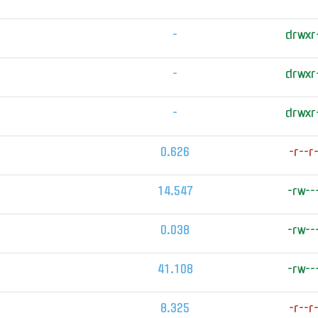
-
drwxr
-
drwxr
-
drwxr
0.626
-r--r
14.547
-rw--
0.038
-rw--
41.108
-rw--
8.325
-r--r