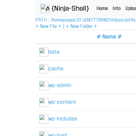
{Ninja-Shell}
Home
Info
Uplo
PATH :
/
homepages
/
31
/
d387770946
/
htdocs
/
pitih
+ New File +
|
+ New Folder +
# Name #
beta
cache
wp-admin
wp-content
wp-includes
wp-load