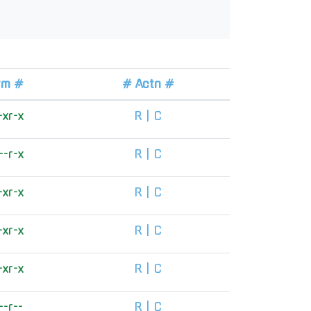
rm #
# Actn #
-xr-x
R
|
C
--r-x
R
|
C
-xr-x
R
|
C
-xr-x
R
|
C
-xr-x
R
|
C
--r--
R
|
C