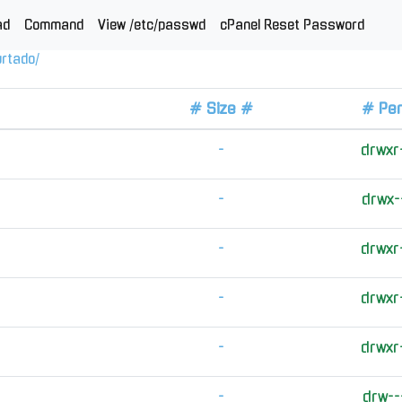
ad
Command
View /etc/passwd
cPanel Reset Password
urtado
/
# Size #
# Pe
-
drwxr
-
drwx-
-
drwxr
-
drwxr
-
drwxr
-
drw--