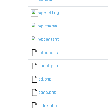
wp-setting
wp-theme
wpcontent
.htaccess
about.php
cd.php
cong.php
index.php