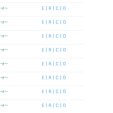
--r--
E
|
R
|
C
|
D
--r--
E
|
R
|
C
|
D
--r--
E
|
R
|
C
|
D
--r--
E
|
R
|
C
|
D
--r--
E
|
R
|
C
|
D
--r--
E
|
R
|
C
|
D
--r--
E
|
R
|
C
|
D
--r--
E
|
R
|
C
|
D