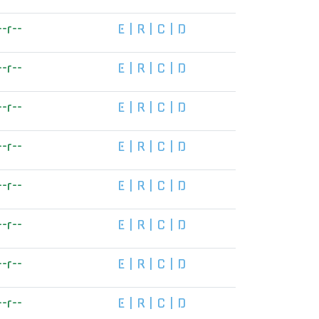
--r--
E
|
R
|
C
|
D
--r--
E
|
R
|
C
|
D
--r--
E
|
R
|
C
|
D
--r--
E
|
R
|
C
|
D
--r--
E
|
R
|
C
|
D
--r--
E
|
R
|
C
|
D
--r--
E
|
R
|
C
|
D
--r--
E
|
R
|
C
|
D