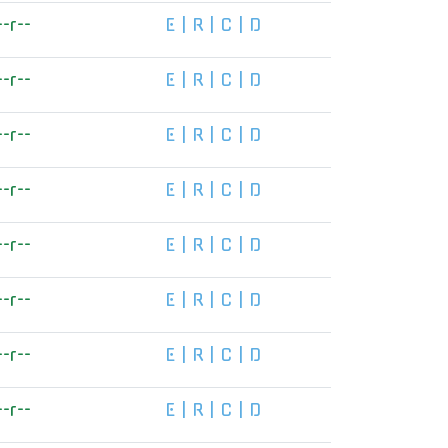
--r--
E
|
R
|
C
|
D
--r--
E
|
R
|
C
|
D
--r--
E
|
R
|
C
|
D
--r--
E
|
R
|
C
|
D
--r--
E
|
R
|
C
|
D
--r--
E
|
R
|
C
|
D
--r--
E
|
R
|
C
|
D
--r--
E
|
R
|
C
|
D